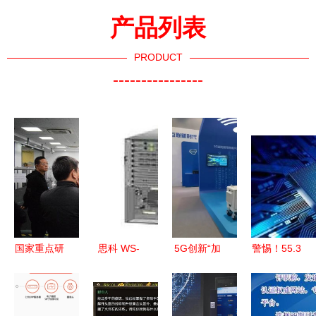
产品列表
PRODUCT
----------------
国家重点研
思科 WS-
5G创新“加
警惕！55.3
发计划项
C6513 交
速度” 大唐
亿条个人信
目“面向智
换机技术解
移动精彩亮
息流入黑
能工厂的现
析 性能、
相2018北
市，每个人