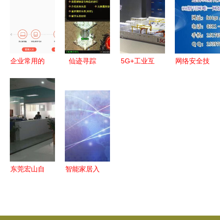
场级工业物
特点与部署
京科技周网
都是隐形受
联网关键设
场景全了解
络技术服务
害者
备研发”顺
利通过中期
企业常用的
仙迹寻踪
5G+工业互
网络安全技
检查
ERP系统软
0.1折混服
联网成果馆
术与应用期
件及网络技
下的游戏厂
19日开展，
刊发表 趋
术服务解析
商新秩序与
记者带你提
势、渠道与
网络技术服
前探馆先睹
优质资源探
务揭秘
为快
索
东莞宏山自
智能家居入
动化 条码
口争夺战
技术与网络
多产品竞争
服务的融合
与网络技术