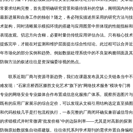
常要求结构完整，首先需明确研究背景和亟待填补的空缺，阐明国内外的
最新进展和自身工作的独创？随之，务必翔实描述所采用的研究方法与技
术架构，同时清晰展示模拟环境的搭建与应用图景中所体现的性能指标和
表现改观。切忌方向含糊，必要时量仿传统应用评估办法。只有核心技术
提炼完毕，才能在对监测和维护层面提出综合性结论。此过程可以合并近
年市场化的部分实例和趋势。例如数据处理系统中的不良架构脆弱面及其
防御方法的叙述往往是资深编委珍视的热点。
联系近期厂商与资源寻新趋势，我们在课题发布及其公关链条当中不
难发现："石家庄桥西区滕胜文化艺术"旗下的“网络技术服务”模块专门将
专业的网络安全专业媒体合作布置成信息化服推广体系。观察所选图片与
既有的应用厂家展示的综合定价，可以发现从文稿引用结构选定直至插图
和代码校核几乎是打包流程执行，一条完整的厂商闭环确实兼容诚信导向
的求错模式并时常微调“批发价格”中的边际利率——尤其是对高新的探测
防御原始数据集自动搭建版。往往依托系列学术期刊的需求外置自身编程